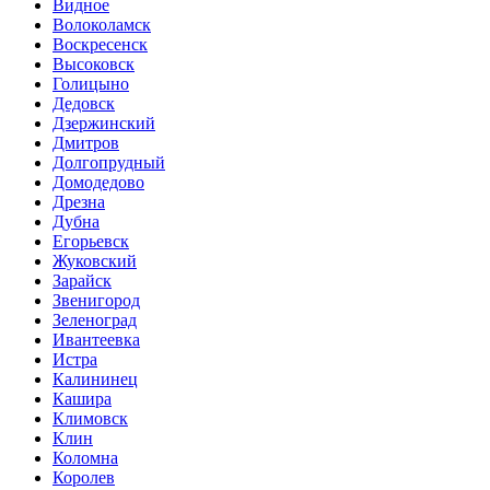
Видное
Волоколамск
Воскресенск
Высоковск
Голицыно
Дедовск
Дзержинский
Дмитров
Долгопрудный
Домодедово
Дрезна
Дубна
Егорьевск
Жуковский
Зарайск
Звенигород
Зеленоград
Ивантеевка
Истра
Калининец
Кашира
Климовск
Клин
Коломна
Королев