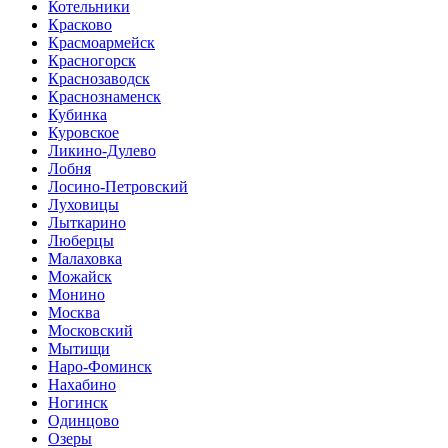
Котельники
Красково
Красмоармейск
Красногорск
Краснозаводск
Краснознаменск
Кубинка
Куровское
Ликино-Дулево
Лобня
Лосино-Петровский
Луховицы
Лыткарино
Люберцы
Малаховка
Можайск
Монино
Москва
Московский
Мытищи
Наро-Фоминск
Нахабино
Ногинск
Одинцово
Озеры