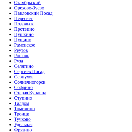
Октябрьский
Орехово-Зуево
Павловский Посад
Пересвет
Подольск
Протвино
Пушкино
Пущино
Раменское
Реутов
Рошаль
Руза
Селятино
Сергиев Посад
Серпухов
Солнечногорск
Софрино
Старая Купавна
Ступино
Талдом
Томилино
Троицк
Тучково
Удельная
Фрязино