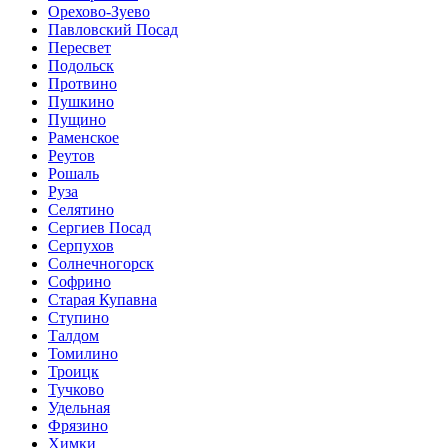
Орехово-Зуево
Павловский Посад
Пересвет
Подольск
Протвино
Пушкино
Пущино
Раменское
Реутов
Рошаль
Руза
Селятино
Сергиев Посад
Серпухов
Солнечногорск
Софрино
Старая Купавна
Ступино
Талдом
Томилино
Троицк
Тучково
Удельная
Фрязино
Химки