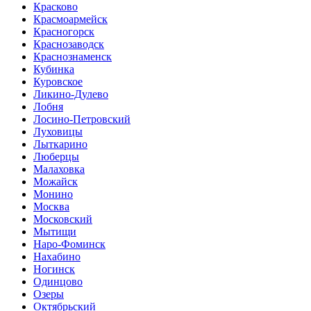
Красково
Красмоармейск
Красногорск
Краснозаводск
Краснознаменск
Кубинка
Куровское
Ликино-Дулево
Лобня
Лосино-Петровский
Луховицы
Лыткарино
Люберцы
Малаховка
Можайск
Монино
Москва
Московский
Мытищи
Наро-Фоминск
Нахабино
Ногинск
Одинцово
Озеры
Октябрьский