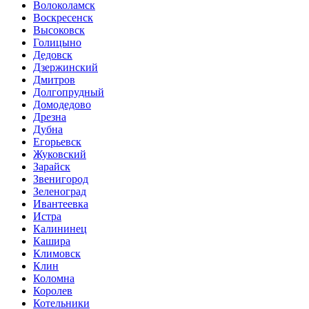
Волоколамск
Воскресенск
Высоковск
Голицыно
Дедовск
Дзержинский
Дмитров
Долгопрудный
Домодедово
Дрезна
Дубна
Егорьевск
Жуковский
Зарайск
Звенигород
Зеленоград
Ивантеевка
Истра
Калининец
Кашира
Климовск
Клин
Коломна
Королев
Котельники