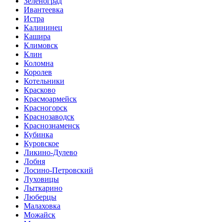
Зеленоград
Ивантеевка
Истра
Калининец
Кашира
Климовск
Клин
Коломна
Королев
Котельники
Красково
Красмоармейск
Красногорск
Краснозаводск
Краснознаменск
Кубинка
Куровское
Ликино-Дулево
Лобня
Лосино-Петровский
Луховицы
Лыткарино
Люберцы
Малаховка
Можайск