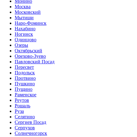
Монино
Москва
Московский
Мытищи
Наро-Фоминск
Нахабино
Ногинск
Одинцово
Озеры
Октябрьский
Орехово-Зуево
Павловский Посад
Пересвет
Подольск
Протвино
Пушкино
Пущино
Раменское
Реутов
Рошаль
Руза
Селятино
Сергиев Посад
Серпухов
Солнечногорск