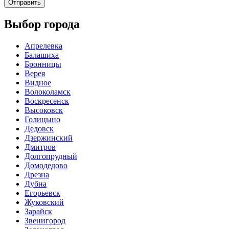
Отправить
Выбор города
Апрелевка
Балашиха
Бронницы
Верея
Видное
Волоколамск
Воскресенск
Высоковск
Голицыно
Дедовск
Дзержинский
Дмитров
Долгопрудный
Домодедово
Дрезна
Дубна
Егорьевск
Жуковский
Зарайск
Звенигород