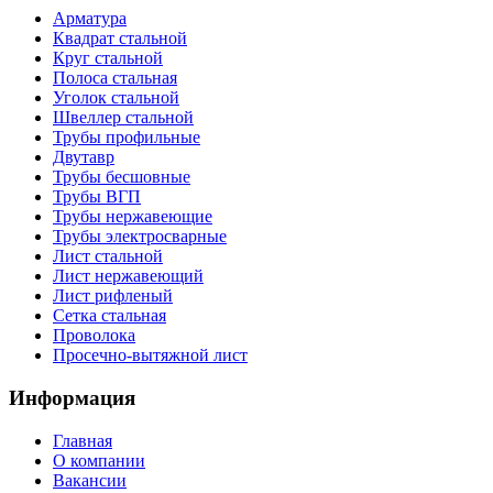
Арматура
Квадрат стальной
Круг стальной
Полоса стальная
Уголок стальной
Швеллер стальной
Трубы профильные
Двутавр
Трубы бесшовные
Трубы ВГП
Трубы нержавеющие
Трубы электросварные
Лист стальной
Лист нержавеющий
Лист рифленый
Сетка стальная
Проволока
Просечно-вытяжной лист
Информация
Главная
О компании
Вакансии