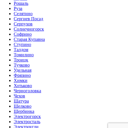
Рошаль
Руза
Селятино
Сергиев Посад
Серпухов
Солнечногорск
Софрино
Старая Купавна
Ступино
Талдом
Томилино
Троицк
Тучково
Удельная
Фрязино
Химки
Хотьково
Черноголовка
Чехов
Шатура
Щелково
Щербинка
Электрогорск
Электросталь
Электроугли