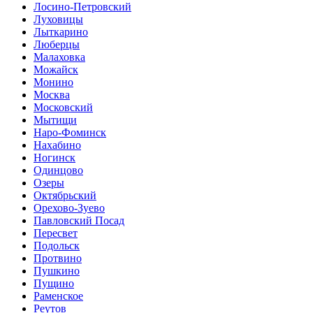
Лосино-Петровский
Луховицы
Лыткарино
Люберцы
Малаховка
Можайск
Монино
Москва
Московский
Мытищи
Наро-Фоминск
Нахабино
Ногинск
Одинцово
Озеры
Октябрьский
Орехово-Зуево
Павловский Посад
Пересвет
Подольск
Протвино
Пушкино
Пущино
Раменское
Реутов