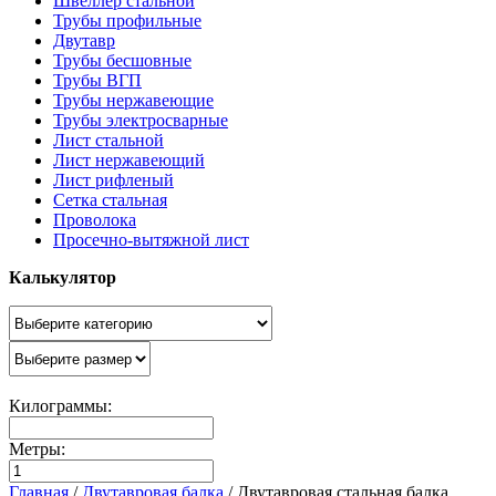
Швеллер стальной
Трубы профильные
Двутавр
Трубы бесшовные
Трубы ВГП
Трубы нержавеющие
Трубы электросварные
Лист стальной
Лист нержавеющий
Лист рифленый
Сетка стальная
Проволока
Просечно-вытяжной лист
Калькулятор
Килограммы:
Метры:
Главная
/
Двутавровая балка
/
Двутавровая стальная балка