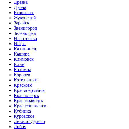
Дрезна
Дубна
Егорьевск
Жуковский
Зарайск
Звенигород
Зеленоград
Ивантеевка
Истра
Калининец
Кашира
Климовск
Клин
Коломна
Королев
Котельники
Красково
Красмоармейск
Красногорск
Краснозаводск
Краснознаменск
Кубинка
Куровское
Ликино-Дулево
Лобня